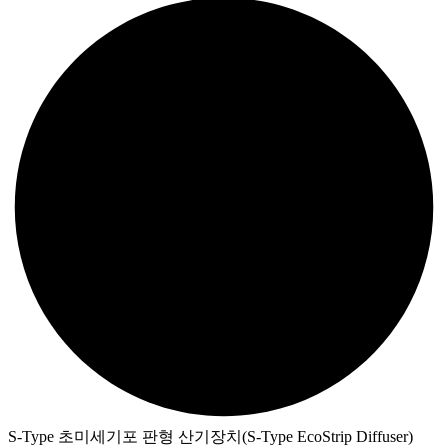
S-Type 초미세기포 판형 산기장치(S-Type EcoStrip Diffuser)