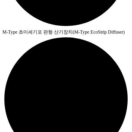
M-Type 초미세기포 판형 산기장치(M-Type EcoStrip Diffuser)